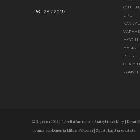
OHJELM
26.–28.7.2019
LIPUT
KÄVIJÄL
VAPAAE
MYYJILL
MEDIAL
BLOGI
OTA YH
KONSTI
© Ropecon 2019 | Palvelintilan tarjoaa Säätöyhteisö B2 ry | Kuvat M
Tuomas Puikkonen ja Mikael Peltomaa | Sivusto käyttää evästeitä