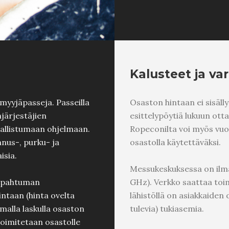
Kalusteet ja va
myyjäpasseja. Passeilla
Osaston hintaan ei sisälly 
järjestäjien
esittelypöytiä lukuun ott
sallistumaan ohjelmaan.
Ropeconilta voi myös vuok
nus-, purku- ja
osastolla käytettäväksi.
isia.
Messukeskuksessa on ilma
tapahtuman
GHz). Verkko saattaa toim
ntaan (hinta ovelta
lähistöllä on asiakkaide
alla laskulla osaston
tulevia) tukiasemia.
toimitetaan osastolle