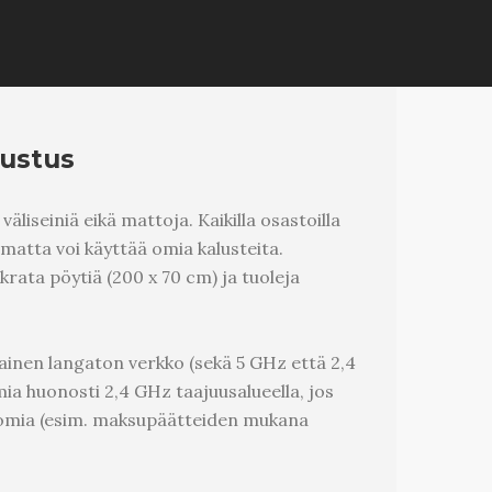
rustus
väliseiniä eikä mattoja. Kaikilla osastoilla
amatta voi käyttää omia kalusteita.
rata pöytiä (200 x 70 cm) ja tuoleja
inen langaton verkko (sekä 5 GHz että 2,4
ia huonosti 2,4 GHz taajuusalueella, jos
n omia (esim. maksupäätteiden mukana