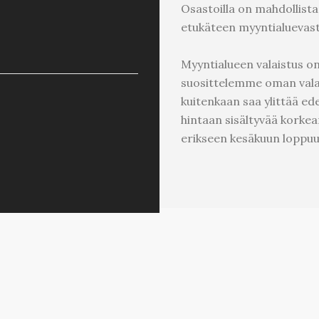
Osastoilla on mahdollista 
etukäteen myyntialuevas
Myyntialueen valaistus o
suosittelemme oman vala
kuitenkaan saa ylittää ede
hintaan sisältyvää korke
erikseen kesäkuun loppuu