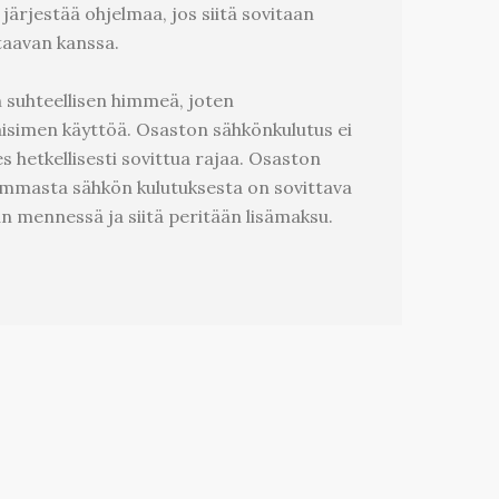
järjestää ohjelmaa, jos siitä sovitaan
taavan kanssa.
n suhteellisen himmeä, joten
isimen käyttöä. Osaston sähkönkulutus ei
s hetkellisesti sovittua rajaa. Osaston
ammasta sähkön kulutuksesta on sovittava
n mennessä ja siitä peritään lisämaksu.