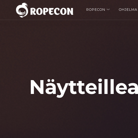
ROPECON
OHJELMA
Näytteillea