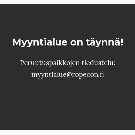
Myyntialue on täynnä!
Peruutuspaikkojen tiedustelu:
myyntialue@ropecon.fi