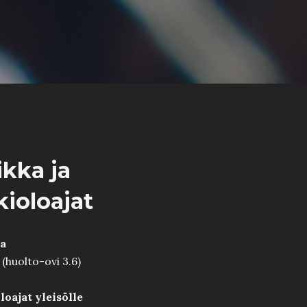
ikka ja
kioloajat
a
 (huolto-ovi 3.6)
oajat yleisölle