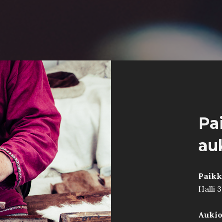
Pa
au
Paikk
Halli 3
Aukiol