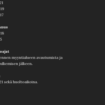
21
–19
17
nnus
–18
5
oajat
ennen myyntialueen avautumista ja
sulkemisen jälkeen
.
u
21 sekä huoltoaikoina.