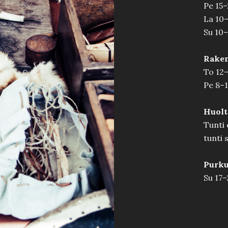
Pe 15–
La 10
Su 10–
Rake
To 12
Pe 8–1
Huolt
Tunti 
tunti 
Purk
Su 17–