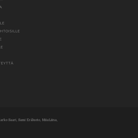
A
LE
HTOISILLE
E
LE
TEYTTÄ
arko Saari, Sami Eräluoto, MiiaLiina,