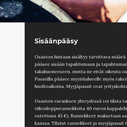
Sisäänpääsy
Osaston hintaan sisältyy tarvittava määrä 
pääsee sisään tapahtumaan ja tapahtuman
takahuoneeseen, mutta ne eivät oikeuta o
Passeilla pääsee myyntialueelle myös raken
huoltoaikoina. Myyjäpassit ovat yrityskohta
Osaston varauksen yhteydessä voi tilata 
viikonloppurannekkeita 40 euron kappalehi
ostettuna 45 €). Rannekkeet maksetaan sam
kanssa. Tilatut rannekkeet ja myyjäpassit 