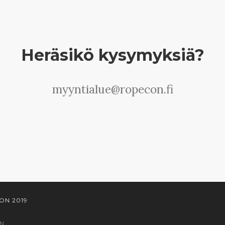
Heräsikö kysymyksiä?
myyntialue@ropecon.fi
ON 2019
N