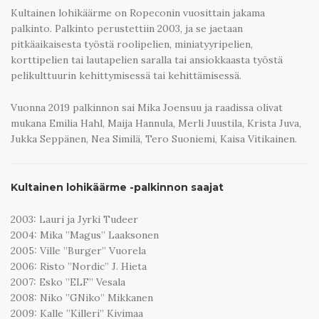
Kultainen lohikäärme on Ropeconin vuosittain jakama
palkinto. Palkinto perustettiin 2003, ja se jaetaan
pitkäaikaisesta työstä roolipelien, miniatyyripelien,
korttipelien tai lautapelien saralla tai ansiokkaasta työstä
pelikulttuurin kehittymisessä tai kehittämisessä.
Vuonna 2019 palkinnon sai Mika Joensuu ja raadissa olivat
mukana Emilia Hahl, Maija Hannula, Merli Juustila, Krista Juva,
Jukka Seppänen, Nea Similä, Tero Suoniemi, Kaisa Vitikainen.
Kultainen lohikäärme -palkinnon saajat
2003: Lauri ja Jyrki Tudeer
2004: Mika ”Magus” Laaksonen
2005: Ville ”Burger” Vuorela
2006: Risto ”Nordic” J. Hieta
2007: Esko ”ELF” Vesala
2008: Niko ”GNiko” Mikkanen
2009: Kalle ”Killeri” Kivimaa