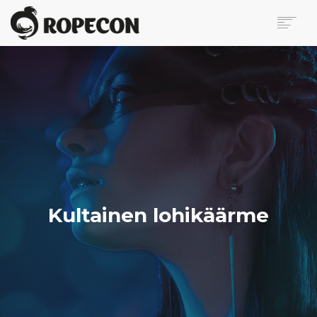
ROPECON
OHJELMA
LIPUT
KÄVIJÄLLE
VAPAAEHTOISILLE
MYYJILLE
MEDIALLE
BLOGI
Kultainen lohikäärme
OTA YHTEYTTÄ
KONSTI
SEARCH
EN